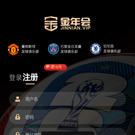
送
18
元
注册
登录