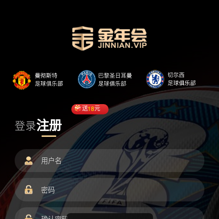
送
18
元
注册
登录