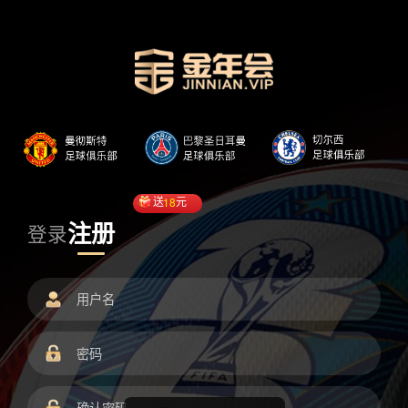
送
18
元
注册
登录