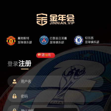
送
18
元
注册
登录