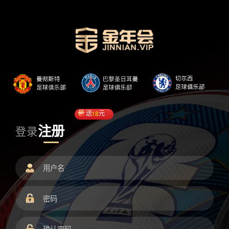
送
18
元
注册
登录