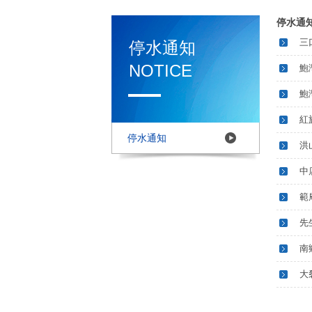
停水通
三
停水通知
NOTICE
鮑
鮑
紅
停水通知
洪
中
範
先
南
大