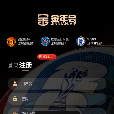
送
18
元
注册
登录