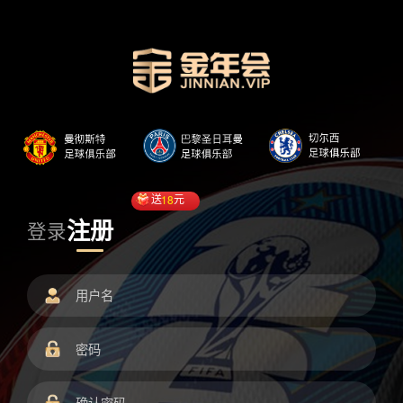
送
18
元
注册
登录